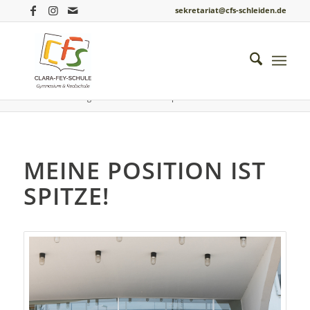
sekretariat@cfs-schleiden.de
Du bist hier:
Startseite
/
Einblicke ins Schulleben
/
Berufsorientierung
/
Meine Position ist Spitze!
MEINE POSITION IST
SPITZE!