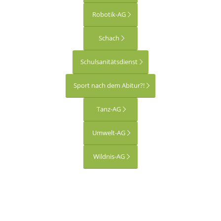
Robotik-AG
Schach
Schulsanitätsdienst
Sport nach dem Abitur?!
Tanz-AG
Umwelt-AG
Wildnis-AG