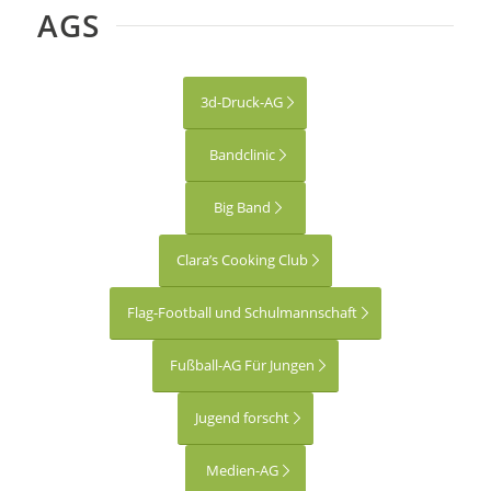
AGS
3d-Druck-AG
Bandclinic
Big Band
Clara’s Cooking Club
Flag-Football und Schulmannschaft
Fußball-AG Für Jungen
Jugend forscht
Medien-AG