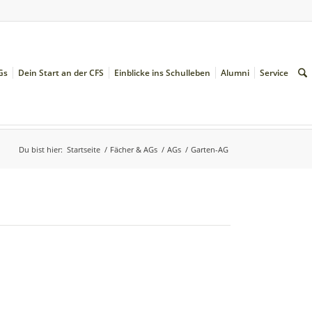
Gs
Dein Start an der CFS
Einblicke ins Schulleben
Alumni
Service
Du bist hier:
Startseite
/
Fächer & AGs
/
AGs
/
Garten-AG