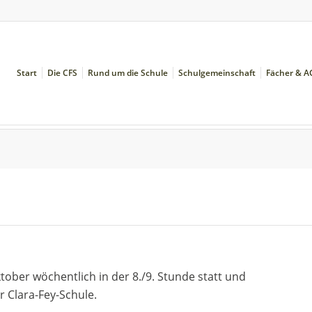
Start
Die CFS
Rund um die Schule
Schulgemeinschaft
Fächer & A
tober wöchentlich in der 8./9. Stunde statt und
er Clara-Fey-Schule.