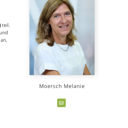
)
teil.
 und
 an,
Moersch Melanie