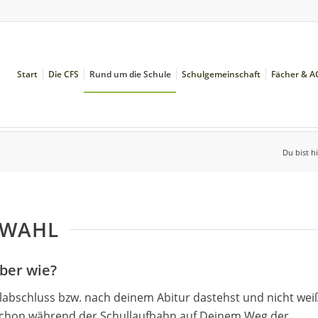
Start
Die CFS
Rund um die Schule
Schulgemeinschaft
Fächer & A
Du bist hi
SWAHL
aber wie?
abschluss bzw. nach deinem Abitur dastehst und nicht weiß
h schon während der Schullaufbahn auf Deinem Weg der