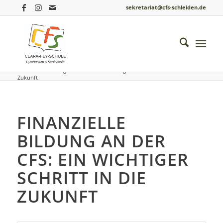
sekretariat@cfs-schleiden.de
Du bist hier:
Startseite
/
Einblicke ins Schulleben
/
Berufsorientierung
/
Finanzielle Bildung an der CFS: Ein wichtiger Schritt in die
Zukunft
FINANZIELLE
BILDUNG AN DER
CFS: EIN WICHTIGER
SCHRITT IN DIE
ZUKUNFT