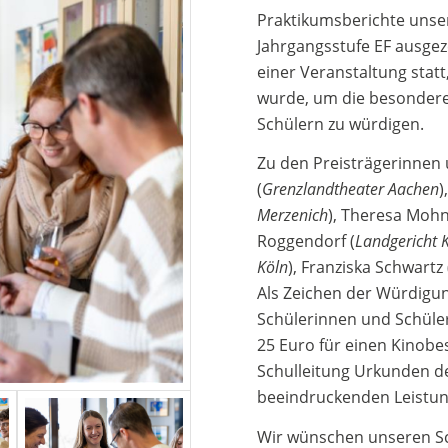
Praktikumsberichte unse
Jahrgangsstufe EF ausge
einer Veranstaltung stat
wurde, um die besondere
Schülern zu würdigen.
Zu den Preisträgerinnen 
(
Grenzlandtheater Aachen
)
Merzenich
), Theresa Mohn
Roggendorf (
Landgericht 
Köln
), Franziska Schwartz 
Als Zeichen der Würdigu
Schülerinnen und Schüle
25 Euro für einen Kinob
Schulleitung Urkunden de
beeindruckenden Leistung
Wir wünschen unseren Sc