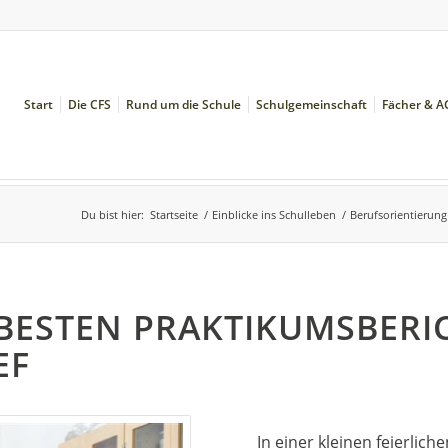
Start
Die CFS
Rund um die Schule
Schulgemeinschaft
Fächer & A
Du bist hier:
Startseite
/
Einblicke ins Schulleben
/
Berufsorientierung
BESTEN PRAKTIKUMSBERI
EF
In einer kleinen feierli