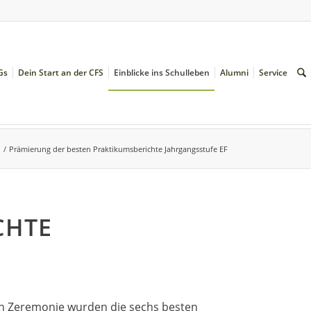
Gs
Dein Start an der CFS
Einblicke ins Schulleben
Alumni
Service
/
Prämierung der besten Praktikumsberichte Jahrgangsstufe EF
CHTE
chen Zeremonie wurden die sechs besten