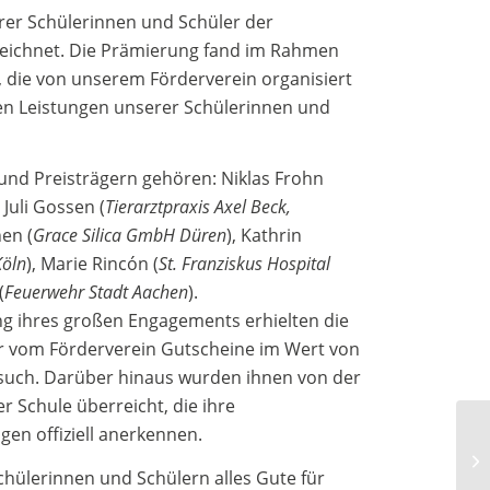
rer Schülerinnen und Schüler der
zeichnet. Die Prämierung fand im Rahmen
t, die von unserem Förderverein organisiert
n Leistungen unserer Schülerinnen und
und Preisträgern gehören: Niklas Frohn
, Juli Gossen (
Tierarztpraxis Axel Beck,
en (
Grace Silica GmbH Düren
), Kathrin
Köln
), Marie Rincón (
St. Franziskus Hospital
(
Feuerwehr Stadt Aachen
).
ng ihres großen Engagements erhielten die
r vom Förderverein Gutscheine im Wert von
esuch. Darüber hinaus wurden ihnen von der
r Schule überreicht, die ihre
en offiziell anerkennen.
hülerinnen und Schülern alles Gute für