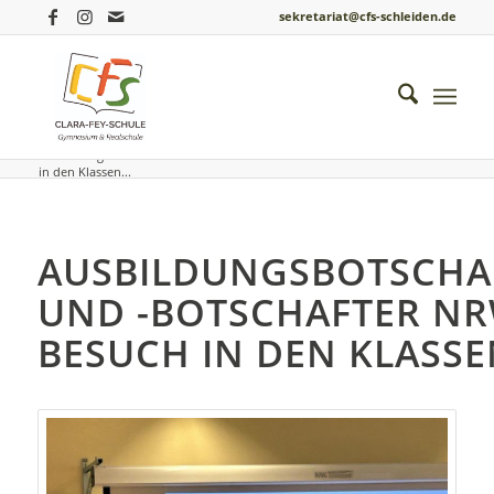
sekretariat@cfs-schleiden.de
Du bist hier:
Startseite
/
Einblicke ins Schulleben
/
Berufsorientierung
/
Ausbildungsbotschafterinnen und -botschafter NRW zu Besuch
in den Klassen...
AUSBILDUNGSBOTSCHA
UND -BOTSCHAFTER NR
BESUCH IN DEN KLASSE