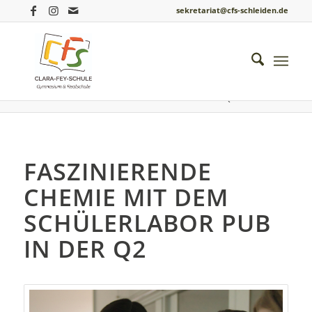
sekretariat@cfs-schleiden.de
Du bist hier:
Startseite
/
Einblicke ins Schulleben
/
Chemie
/
Faszinierende Chemie mit dem Schülerlabor PUB in der Q2
FASZINIERENDE
CHEMIE MIT DEM
SCHÜLERLABOR PUB
IN DER Q2