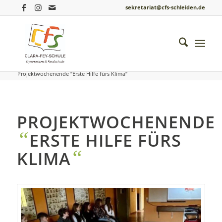
sekretariat@cfs-schleiden.de
Du bist hier:
Startseite
/
Einblicke ins Schulleben
/
MINT vergangene Schuljahre
/
Projektwochenende “Erste Hilfe fürs Klima“
PROJEKTWOCHENENDE
“
ERSTE HILFE FÜRS
“
KLIMA