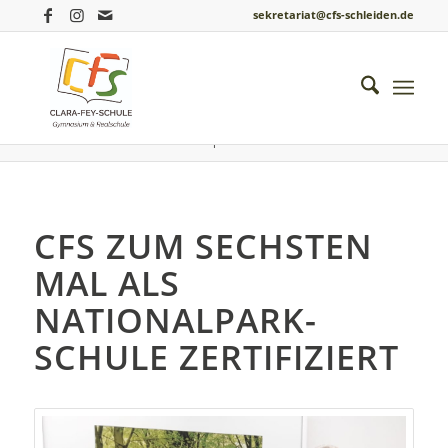
sekretariat@cfs-schleiden.de
Du bist hier:
Startseite
/
Einblicke ins Schulleben
/
Biologie
/
CFS zum sechsten Mal als Nationalpark-Schule zertifiziert
CFS ZUM SECHSTEN
MAL ALS
NATIONALPARK-
SCHULE ZERTIFIZIERT