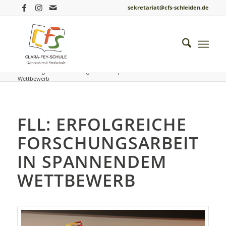
sekretariat@cfs-schleiden.de
Du bist hier:
Startseite
/
Einblicke ins Schulleben
/
Informatik
/
FLL: Erfolgreiche Forschungsarbeit in spannendem
Wettbewerb
FLL: ERFOLGREICHE
FORSCHUNGSARBEIT
IN SPANNENDEM
WETTBEWERB