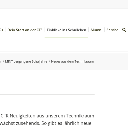
Gs
Dein Start an der CFS
Einblicke ins Schulleben
Alumni
Service
n
/
MINT vergangene Schuljahre
/
Neues aus dem Technikraum
r CFR Neuigkeiten aus unserem Technikraum
wächst zusehends. So gibt es jährlich neue