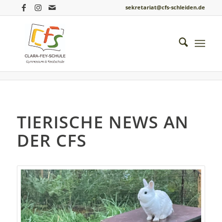
sekretariat@cfs-schleiden.de
Du bist hier:
Startseite
/
Einblicke ins Schulleben
/
Biologie
/
Tierische News an der CFS
TIERISCHE NEWS AN
DER CFS