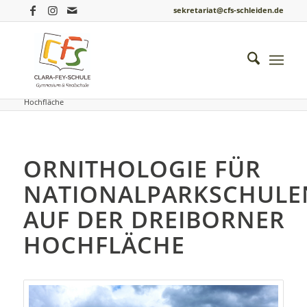
sekretariat@cfs-schleiden.de
Du bist hier:
Startseite
/
Einblicke ins Schulleben
/
Biologie
/
Ornithologie für Nationalparkschulen auf der Dreiborner
Hochfläche
ORNITHOLOGIE FÜR
NATIONALPARKSCHULE
AUF DER DREIBORNER
HOCHFLÄCHE