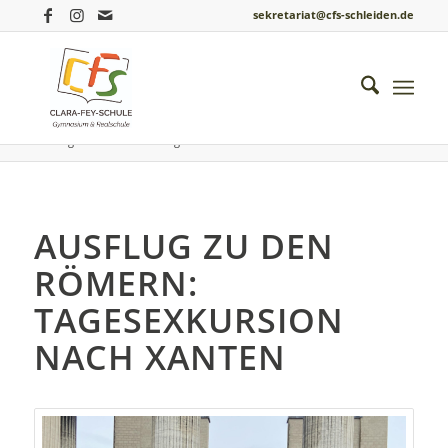
sekretariat@cfs-schleiden.de
Du bist hier:
Startseite
/
Einblicke ins Schulleben
/
Latein
/
Ausflug zu den Römern: Tagesexkursion nach Xanten
AUSFLUG ZU DEN
RÖMERN:
TAGESEXKURSION
NACH XANTEN