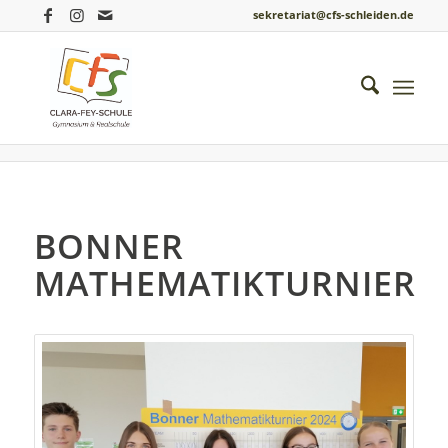
sekretariat@cfs-schleiden.de
Du bist hier:
Startseite
/
Einblicke ins Schulleben
/
Mathematik
/
Bonner Mathematikturnier
BONNER
MATHEMATIKTURNIER