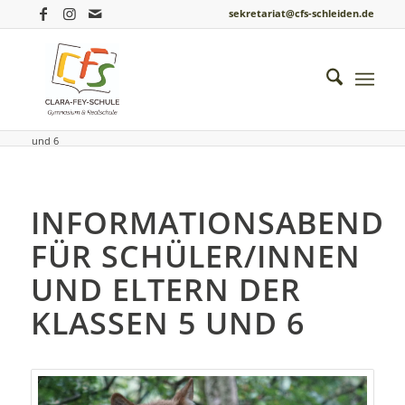
sekretariat@cfs-schleiden.de
Du bist hier:
Startseite
/
Einblicke ins Schulleben
/
Allgemein
/
Informationsabend für Schüler/innen und Eltern der Klassen 5
und 6
INFORMATIONSABEND
FÜR SCHÜLER/INNEN
UND ELTERN DER
KLASSEN 5 UND 6