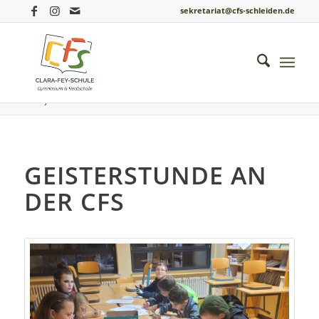
sekretariat@cfs-schleiden.de
Du bist hier:
Startseite
/
Einblicke ins Schulleben
/
Schuljahr 2024 / 25
/
Geisterstunde an der CFS
GEISTERSTUNDE AN
DER CFS