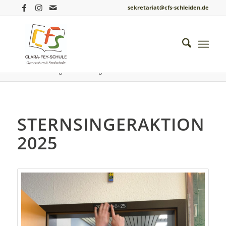
sekretariat@cfs-schleiden.de
Du bist hier:
Startseite
/
Einblicke ins Schulleben
/
Katholische Religion
/
Sternsingeraktion 2025
STERNSINGERAKTION
2025