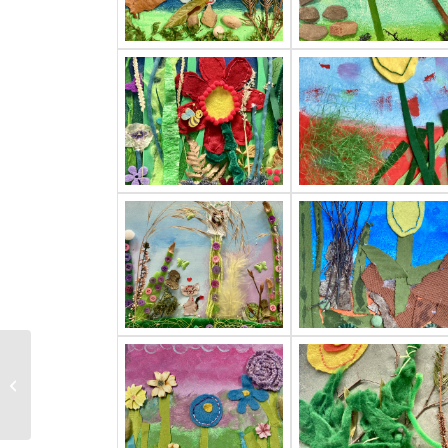
pro8-Wettbewerb an
der FH Aachen