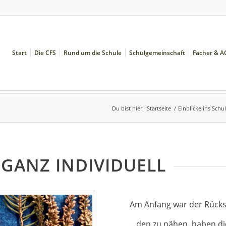
Start
Die CFS
Rund um die Schule
Schulgemeinschaft
Fächer & A
Du bist hier:
Startseite
/
Einblicke ins Schu
 GANZ INDIVIDUELL
Am Anfang war der Rück
…den zu nähen, haben di