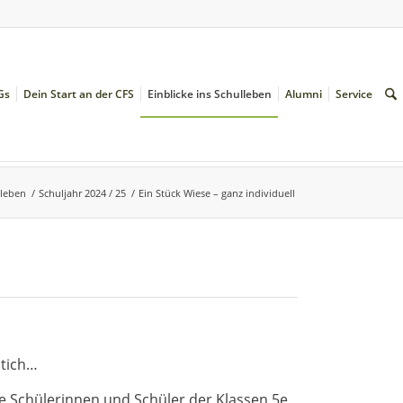
Gs
Dein Start an der CFS
Einblicke ins Schulleben
Alumni
Service
lleben
/
Schuljahr 2024 / 25
/
Ein Stück Wiese – ganz individuell
stich…
e Schülerinnen und Schüler der Klassen 5e