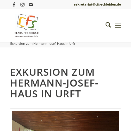
sekretariat@cfs-schleiden.de
Du bist hier:
Startseite
/
Einblicke ins Schulleben
/
Katholische Religion
/
Exkursion zum Hermann-Josef-Haus in Urft
EXKURSION ZUM
HERMANN-JOSEF-
HAUS IN URFT