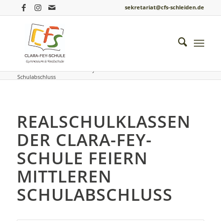
sekretariat@cfs-schleiden.de
Du bist hier:
Startseite
/
Einblicke ins Schulleben
/
Allgemein
/
Realschulklassen der Clara-Fey-Schule feiern Mittleren
Schulabschluss
REALSCHULKLASSEN
DER CLARA-FEY-
SCHULE FEIERN
MITTLEREN
SCHULABSCHLUSS