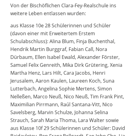
Von der Bischöflichen Clara-Fey-Realschule ins
weitere Leben entlassen wurden:
aus Klasse 10e 28 Schülerinnen und Schüler
(davon einer mit Erweitertem Erstem
Schulabschluss): Alina Blum, Finja Buchenthal,
Hendrik Martin Burggraf, Fabian Call, Nora
Dürbaum, Ellen Isabel Ewald, Alexander Förster,
Samuel Felix Genreith, Mika Dirk Grütering, Xenia
Martha Henz, Lars Hilt, Cara Jacobs, Henri
Jerusalem, Aaron Kaulen, Laureen Koch, Suna
Lutterbach, Angelina Sophie Mertens, Simon
Nelleßen, Marco Neuß, Nico Neuß, Tim Frank Pint,
Maximilian Pirrmann, Raúl Santana-Vitt, Nico
Savelsberg, Marvin Schulze, Johanna Selina
Strauch, Sarah Maria Thoma, Lara Walter sowie
aus Klasse 10f 29 Schülerinnen und Schüler: David
Baidavletov, Ben Franz Bellgardt, San John Cho, Lia