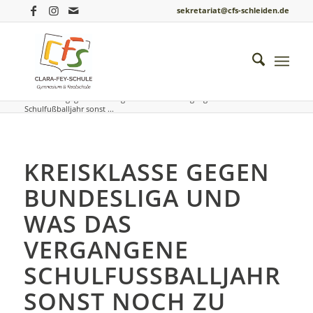
sekretariat@cfs-schleiden.de
Du bist hier:
Startseite
/
Einblicke ins Schulleben
/
Schuljahr 2022 / 23
/
Kreisklasse gegen Bundesliga und was das vergangene
Schulfußballjahr sonst ...
KREISKLASSE GEGEN
BUNDESLIGA UND
WAS DAS
VERGANGENE
SCHULFUSSBALLJAHR S
ONST NOCH ZU B