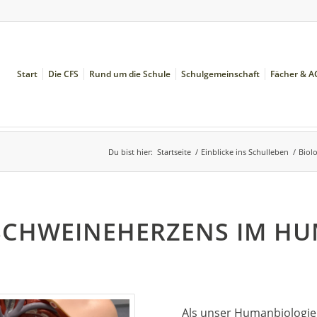
Start
Die CFS
Rund um die Schule
Schulgemeinschaft
Fächer & A
Du bist hier:
Startseite
/
Einblicke ins Schulleben
/
Biol
 SCHWEINEHERZENS IM H
Als unser Humanbiologiel