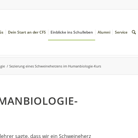
Gs
Dein Start an der CFS
Einblicke ins Schulleben
Alumni
Service
ogie
/
Sezierung eines Schweineherzens im Humanbiologie-Kurs
UMANBIOLOGIE-
ehrer sagte, dass wir ein Schweineherz