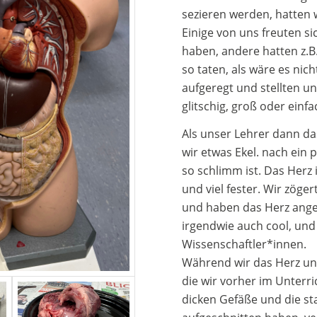
sezieren werden, hatten w
Einige von uns freuten si
haben, andere hatten z.B
so taten, als wäre es nic
aufgeregt und stellten u
glitschig, groß oder einf
Als unser Lehrer dann da
wir etwas Ekel. nach ein 
so schlimm ist. Das Herz 
und viel fester. Wir zöge
und haben das Herz angef
irgendwie auch cool, und 
Wissenschaftler*innen.
Während wir das Herz unt
die wir vorher im Unterri
dicken Gefäße und die st