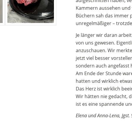
aufgeschnitten haben, ver
Kammern aussehen und wi
Büchern sah das immer pe
unregelmäßiger – trotzd
Je länger wir daran arbei
von uns gewesen. Eigentl
anzuschauen. Wir merkten
jetzt viel besser vorstell
sondern auch angefasst 
Am Ende der Stunde ware
hatten und wirklich etwa
Das Herz ist wirklich bee
Wir hätten nie gedacht, d
ist es eine spannende u
Elena und Anna-Lena, Jgst. 