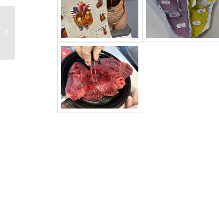
Herzliche
Glückwünsche an
unseren Mathematik-
Wettbewerbskurs –
Mathe im...