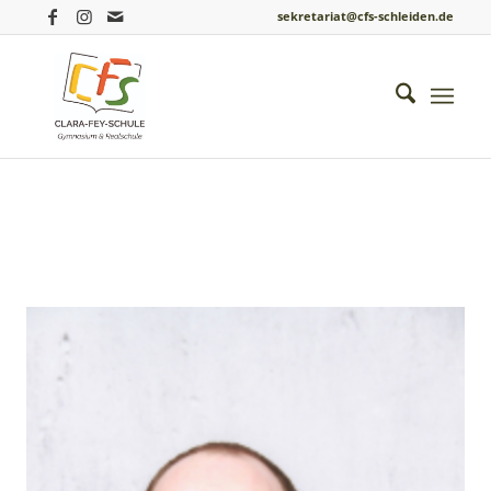
sekretariat@cfs-schleiden.de