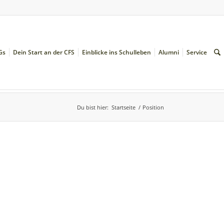
Gs
Dein Start an der CFS
Einblicke ins Schulleben
Alumni
Service
Du bist hier:
Startseite
/
Position