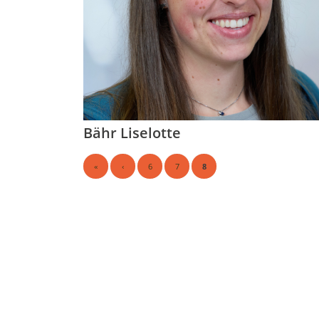
Bähr Liselotte
«
‹
6
7
8