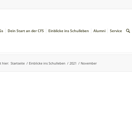
Gs
Dein Start an der CFS
Einblicke ins Schulleben
Alumni
Service
t hier:
Startseite
/
Einblicke ins Schulleben
/
2021
/
November