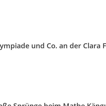
ympiade und Co. an der Clara F
oße Sprünge beim Mathe Käng