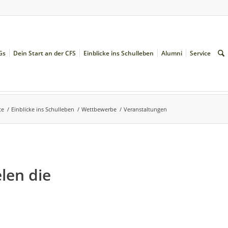
Gs
Dein Start an der CFS
Einblicke ins Schulleben
Alumni
Service
te
/
Einblicke ins Schulleben
/
Wettbewerbe
/
Veranstaltungen
len die