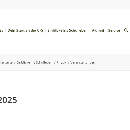
Gs
Dein Start an der CFS
Einblicke ins Schulleben
Alumni
Service
tartseite
/
Einblicke ins Schulleben
/
Physik
/
Veranstaltungen
2025