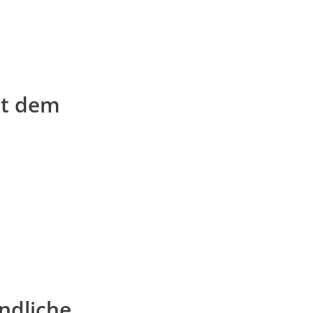
it dem
ndliche