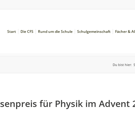
Start
Die CFS
Rund um die Schule
Schulgemeinschaft
Fächer & A
Du bist hier:
S
ssenpreis für Physik im Advent 