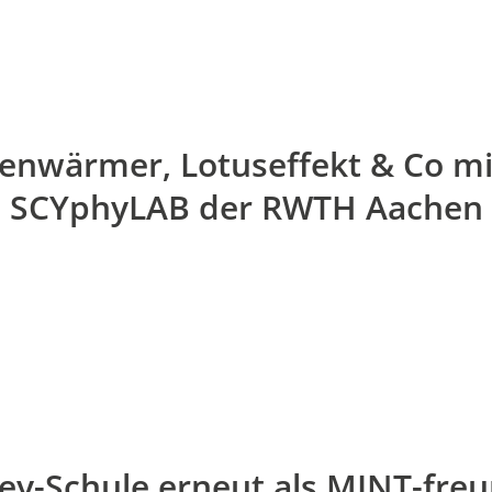
enwärmer, Lotuseffekt & Co m
SCYphyLAB der RWTH Aachen
Fey-Schule erneut als MINT-freu