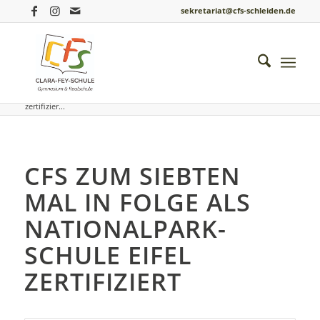
sekretariat@cfs-schleiden.de
Du bist hier:
Startseite
/
Einblicke ins Schulleben
/
Biologie
/
CFS zum siebten Mal in Folge als Nationalpark-Schule Eifel
zertifizier...
CFS ZUM SIEBTEN
MAL IN FOLGE ALS
NATIONALPARK-
SCHULE EIFEL
ZERTIFIZIERT