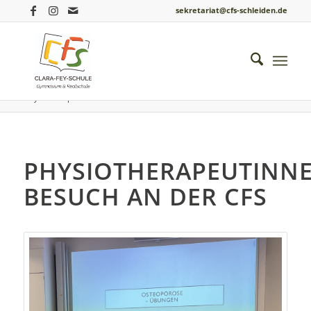
sekretariat@cfs-schleiden.de
Du bist hier:
Startseite
/
Einblicke ins Schulleben
/
Biologie
/
Physiotherapeutinnen-Besuch an der CFS
PHYSIOTHERAPEUTINNE
BESUCH AN DER CFS