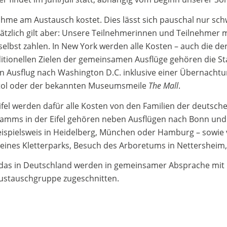
nahme am Austausch kostet. Dies lässt sich pauschal nur sc
zlich gilt aber: Unsere Teilnehmerinnen und Teilnehmer mü
elbst zahlen. In New York werden alle Kosten – auch die d
tionellen Zielen der gemeinsamen Ausflüge gehören die Sta
n Ausflug nach Washington D.C. inklusive einer Übernachtu
itol oder der bekannten Museumsmeile
The Mall
.
fel werden dafür alle Kosten von den Familien der deutsc
mms in der Eifel gehören neben Ausflügen nach Bonn und K
pielsweis in Heidelberg, München oder Hamburg – sowie vers
ines Kletterparks, Besuch des Arboretums in Nettersheim, 
das in Deutschland werden in gemeinsamer Absprache mit
 Austauschgruppe zugeschnitten.