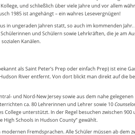
ollege, und schließlich über viele Jahre und vor allem währe
ausch 1985 ist angehängt – ein wahres Lesevergnügen!
s in ungeraden Jahren statt, so auch im kommenden Jahr. A
 Schülerinnen und Schülern sowie Lehrkräften, die je am Au
 sozialen Kanälen.
ekannt als Saint Peter’s Prep oder einfach Prep) ist eine Gan
Hudson River entfernt. Von dort blickt man direkt auf die 
ntral- und Nord-New Jersey sowie aus dem nahe gelegenen N
nterrichten ca. 80 Lehrerinnen und Lehrer sowie 10
Counselo
s College unterstützt. In der Regel besuchen zwischen 900 
ate High Schools in Hudson County“ gewählt.
en modernen Fremdsprachen. Alle Schüler müssen ab dem zw