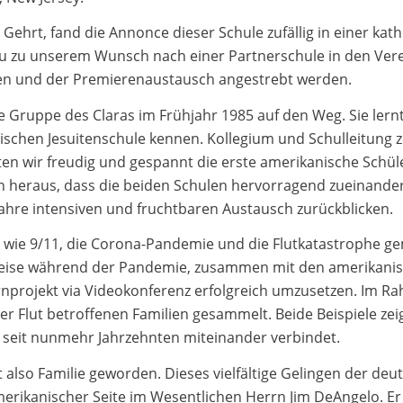
Gehrt, fand die Annonce dieser Schule zufällig in einer kath
u zu unserem Wunsch nach einer Partnerschule in den Verei
hen und der Premierenaustausch angestrebt werden.
te Gruppe des Claras im Frühjahr 1985 auf den Weg. Sie ler
lischen Jesuitenschule kennen. Kollegium und Schulleitung z
ten wir freudig und gespannt die erste amerikanische Sch
en heraus, dass die beiden Schulen hervorragend zueinande
Jahre intensiven und fruchtbaren Austausch zurückblicken.
 wie 9/11, die Corona-Pandemie und die Flutkatastrophe 
sweise während der Pandemie, zusammen mit den amerikanis
projekt via Videokonferenz erfolgreich umzusetzen. Im Ra
er Flut betroffenen Familien gesammelt. Beide Beispiele ze
n seit nunmehr Jahrzehnten miteinander verbindet.
t also Familie geworden. Dieses vielfältige Gelingen der d
rikanischer Seite im Wesentlichen Herrn Jim DeAngelo. Er w