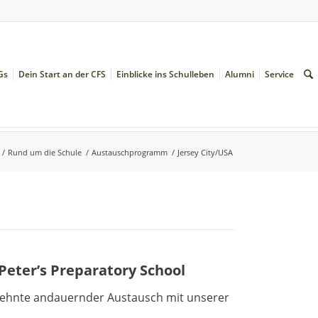
Gs
Dein Start an der CFS
Einblicke ins Schulleben
Alumni
Service
/
Rund um die Schule
/
Austauschprogramm
/
Jersey City/USA
Peter’s Preparatory School
zehnte andauernder Austausch mit unserer