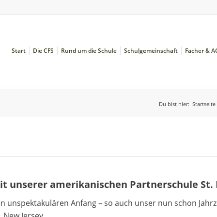
Start
Die CFS
Rund um die Schule
Schulgemeinschaft
Fächer & A
Du bist hier:
Startseite
t unserer amerikanischen Partnerschule St. 
 unspektakulären Anfang – so auch unser nun schon Jahr
, New Jersey.