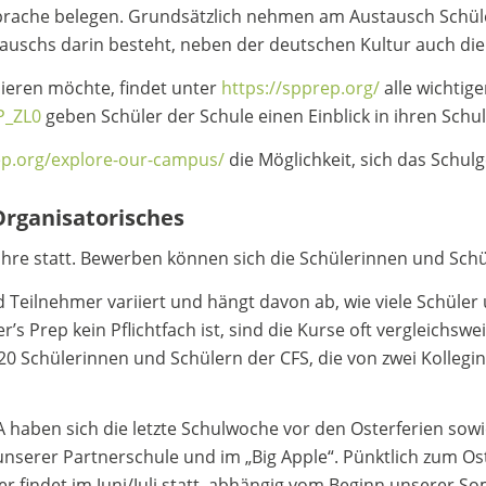
rache belegen. Grundsätzlich nehmen am Austausch Schüler
tauschs darin besteht, neben der deutschen Kultur auch di
ieren möchte, findet unter
https://spprep.org/
alle wichtige
P_ZL0
geben Schüler der Schule einen Einblick in ihren Schul
ep.org/explore-our-campus/
die Möglichkeit, sich das Schu
Organisatorisches
 Jahre statt. Bewerben können sich die Schülerinnen und Sch
 Teilnehmer variiert und hängt davon ab, wie viele Schüle
’s Prep kein Pflichtfach ist, sind die Kurse oft vergleichswe
20 Schülerinnen und Schülern der CFS, die von zwei Kollegi
A haben sich die letzte Schulwoche vor den Osterferien sow
serer Partnerschule und im „Big Apple“. Pünktlich zum Oste
r findet im Juni/Juli statt, abhängig vom Beginn unserer S