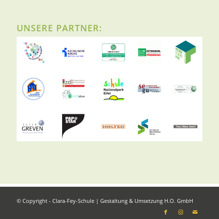
UNSERE PARTNER:
© Copyright - Clara-Fey-Schule | Gestaltung & Umsetzung
H.O. GmbH