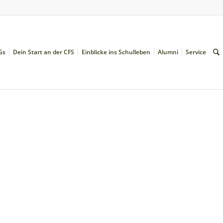
Gs
Dein Start an der CFS
Einblicke ins Schulleben
Alumni
Service