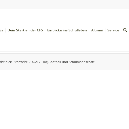
Gs
Dein Start an der CFS
Einblicke ins Schulleben
Alumni
Service
ist hier:
Startseite
/
AGs
/
Flag-Football und Schulmannschaft