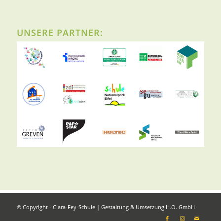
UNSERE PARTNER:
© Copyright - Clara-Fey-Schule | Gestaltung & Umsetzung
H.O. GmbH