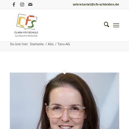
sekretariat@cfs-schleiden.de
Archiv für: Tanz-AG
Du bist hier:
Startseite
/
AGs
/
Tanz-AG