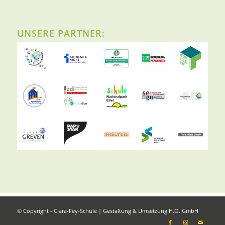
UNSERE PARTNER:
© Copyright - Clara-Fey-Schule | Gestaltung & Umsetzung
H.O. GmbH