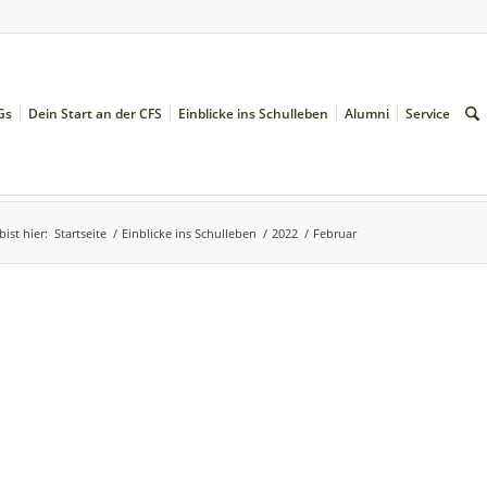
Gs
Dein Start an der CFS
Einblicke ins Schulleben
Alumni
Service
bist hier:
Startseite
/
Einblicke ins Schulleben
/
2022
/
Februar